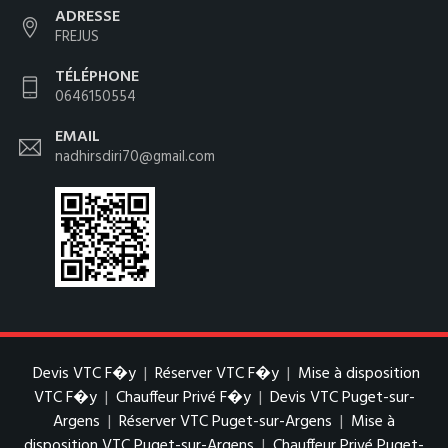
ADRESSE
FREJUS
TÉLÉPHONE
0646150554
EMAIL
nadhirsdiri70@gmail.com
Devis VTC F�y
|
Réserver VTC F�y
|
Mise à disposition
VTC F�y
|
Chauffeur Privé F�y
|
Devis VTC Puget-sur-
Argens
|
Réserver VTC Puget-sur-Argens
|
Mise à
disposition VTC Puget-sur-Argens
|
Chauffeur Privé Puget-