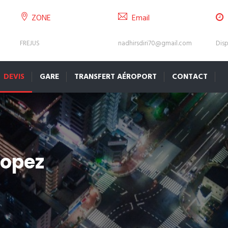
ZONE
Email
FREJUS
nadhirsdiri70@gmail.com
Disp
DEVIS
GARE
TRANSFERT AÉROPORT
CONTACT
ropez