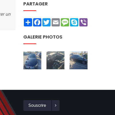
PARTAGER
rer un
Share
Facebook
Twitter
Email
Message
Skype
Viber
GALERIE PHOTOS
Souscrire