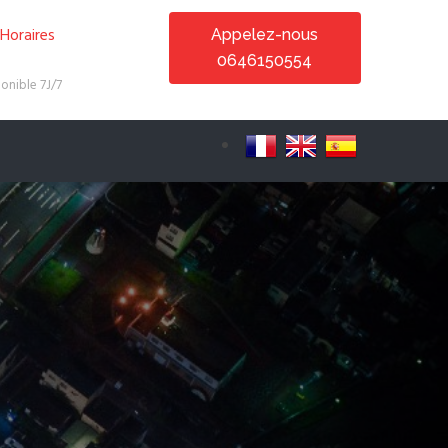
Horaires
Appelez-nous
0646150554
onible 7J/7