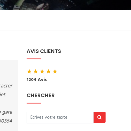
AVIS CLIENTS
★
★
★
★
★
1204 Avis
tacter
et.
CHERCHER
a gare
150554