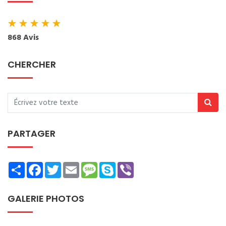
★
★
★
★
★
868 Avis
CHERCHER
PARTAGER
Share
Facebook
Twitter
Email
Message
Skype
Viber
GALERIE PHOTOS