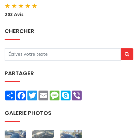
★
★
★
★
★
203 Avis
CHERCHER
PARTAGER
Share
Facebook
Twitter
Email
Message
Skype
Viber
GALERIE PHOTOS