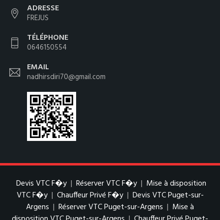
ADRESSE
FREJUS
TÉLÉPHONE
0646150554
EMAIL
nadhirsdiri70@gmail.com
Devis VTC F�y
|
Réserver VTC F�y
|
Mise à disposition
VTC F�y
|
Chauffeur Privé F�y
|
Devis VTC Puget-sur-
Argens
|
Réserver VTC Puget-sur-Argens
|
Mise à
disposition VTC Puget-sur-Argens
|
Chauffeur Privé Puget-