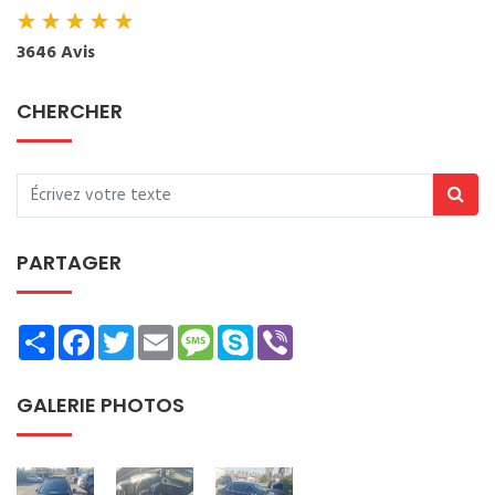
★
★
★
★
★
3646 Avis
CHERCHER
PARTAGER
Share
Facebook
Twitter
Email
Message
Skype
Viber
GALERIE PHOTOS