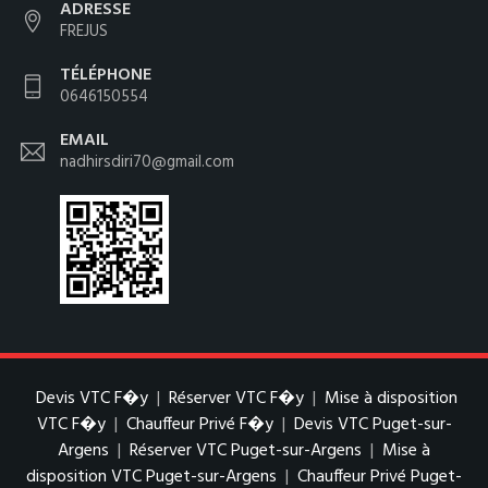
ADRESSE
FREJUS
TÉLÉPHONE
0646150554
EMAIL
nadhirsdiri70@gmail.com
Devis VTC F�y
|
Réserver VTC F�y
|
Mise à disposition
VTC F�y
|
Chauffeur Privé F�y
|
Devis VTC Puget-sur-
Argens
|
Réserver VTC Puget-sur-Argens
|
Mise à
disposition VTC Puget-sur-Argens
|
Chauffeur Privé Puget-