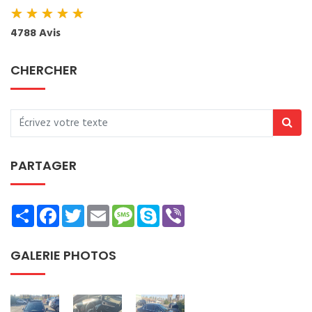
★
★
★
★
★
4788 Avis
CHERCHER
PARTAGER
Share
Facebook
Twitter
Email
Message
Skype
Viber
GALERIE PHOTOS