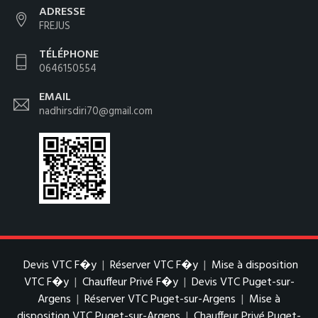
ADRESSE
FREJUS
TÉLÉPHONE
0646150554
EMAIL
nadhirsdiri70@gmail.com
Devis VTC F�y
|
Réserver VTC F�y
|
Mise à disposition
VTC F�y
|
Chauffeur Privé F�y
|
Devis VTC Puget-sur-
Argens
|
Réserver VTC Puget-sur-Argens
|
Mise à
disposition VTC Puget-sur-Argens
|
Chauffeur Privé Puget-