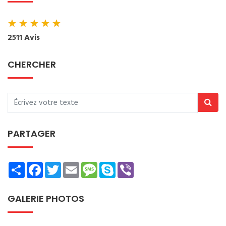
★
★
★
★
★
2511 Avis
CHERCHER
PARTAGER
Share
Facebook
Twitter
Email
Message
Skype
Viber
GALERIE PHOTOS