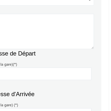
se de Départ
la gare)(*)
se d'Arrivée
la gare) (*)