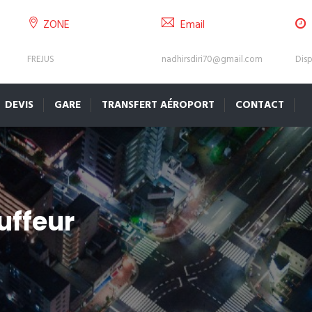
ZONE
Email
FREJUS
nadhirsdiri70@gmail.com
Disp
DEVIS
GARE
TRANSFERT AÉROPORT
CONTACT
uffeur