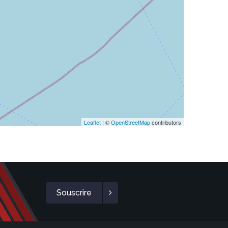
Leaflet
| ©
OpenStreetMap
contributors
Souscrire