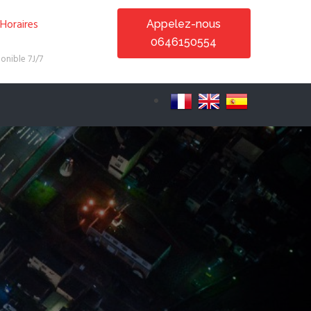
Horaires
Appelez-nous
0646150554
onible 7J/7